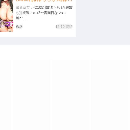
最新章节：
(C105) [ぽぽちち (八尋ぽ
ち)] 複製マ○コ2〜真面目なマ○コ
編〜
(C105) [ぽぽちち (八尋ぽち)] 複製マ
佚名
12-10 完结
○コ2〜真面目なマ○コ編〜…