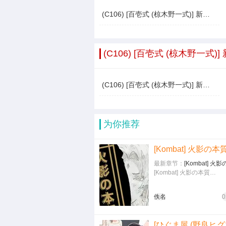
(C106) [百壱式 (椋木野一式)] 新規霊衣が欲しいスカディさん (Fate／Grand Order)
(C106) [百壱式 (椋木野一式)
(C106) [百壱式 (椋木野一式)] 新規霊衣が欲しいスカディさん (Fate／Grand Order)
为你推荐
[Kombat] 火影の本
最新章节：
[Kombat] 火
[Kombat] 火影の本質…
佚名
0