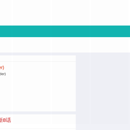
r)
er)
最新8话