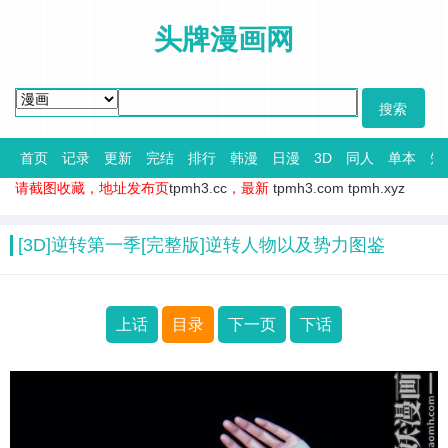
头牌漫画网
首页
记录
更新
完结
排行
韩漫
日漫
3D
同人
单本
短
请截图收藏，地址发布页
tpmh3.cc
，最新
tpmh3.com
tpmh.xyz
[3D]逆转第一季[完整版]逆转人物以及势力图鉴
上话
目录
下一页
下话