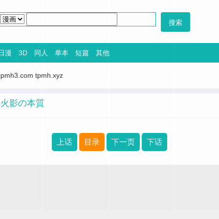
日漫
3D
同人
单本
短篇
其他
tpmh3.com
tpmh.xyz
t] 火影の本質
上话
目录
下一页
下话