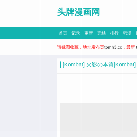
头牌漫画网
首页
记录
更新
完结
排行
韩漫
请截图收藏，地址发布页
tpmh3.cc
，最新
[Kombat] 火影の本質[Komba